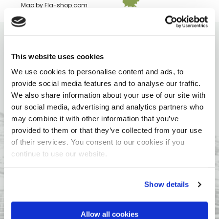
Map by Fla-shop.com
This website uses cookies
Informatie
We use cookies to personalise content and ads, to
provide social media features and to analyse our traffic.
Wilt u meer informatie ontvangen of u heeft een vraag
We also share information about your use of our site with
of creatief idee, klik hieronder op de link en vul het
our social media, advertising and analytics partners who
formulier in of neem telefonisch contact met ons op.
may combine it with other information that you’ve
Contactformulier
provided to them or that they’ve collected from your use
of their services. You consent to our cookies if you
continue to use our website.
Veelgestelde vragen
Show details
Op onze
FAQ pagina
vindt u de meest voorkomende
vragen over onze geluidsschermen.
Allow all cookies