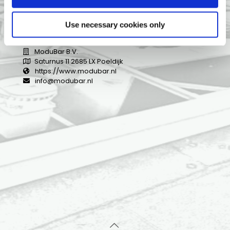
Contactinformatie
Use necessary cookies only
ModuBar B.V.
Saturnus 11 2685 LX Poeldijk
https://www.modubar.nl
info@modubar.nl