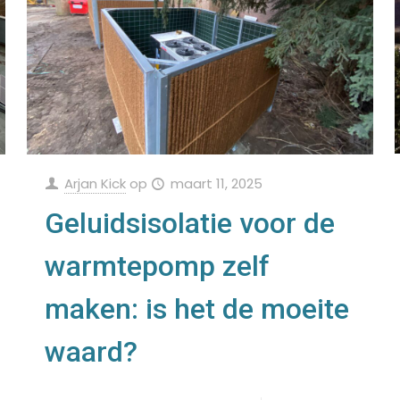
Arjan Kick
op
maart 11, 2025
Geluidsisolatie voor de
warmtepomp zelf
maken: is het de moeite
waard?