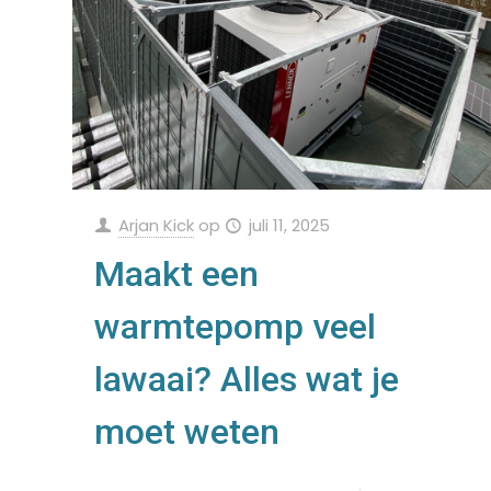
Arjan Kick
op
juli 11, 2025
Maakt een
warmtepomp veel
lawaai? Alles wat je
moet weten