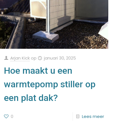
Arjan Kick
op
januari 30, 2025
Hoe maakt u een
warmtepomp stiller op
een plat dak?
0
Lees meer